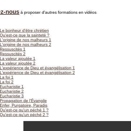
ez-nous
à proposer d'autres formations en vidéos
Le bonheur d'être chrétien
Qu'est-ce que la sainteté ?
L'origine de nos malheurs 1
L'origine de nos malheurs 2
Ressuscités 1
Ressuscités 2
La valeur ajoutée 1
La valeur ajoutée 2
L'expérience de Dieu et évangélisation 1
L'expérience de Dieu et évangélisation 2
La foi 1
La foi 2
Eucharistie 1
Eucharistie 2
Eucharistie 3
Propagation de l'Évangile
Enfer, Purgatoire, Paradis
Qu'est-ce qu'un péché 1 ?
Qu'est-ce qu'un péché 2 ?