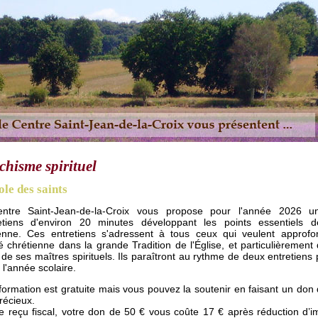
chisme spirituel
ole des saints
ntre Saint-Jean-de-la-Croix vous propose pour l'année 2026 u
retiens d'environ 20 minutes développant les points essentiels d
ienne. Ces entretiens s'adressent à tous ceux qui veulent approfon
té chrétienne dans la grande Tradition de l'Église, et particulièrement
 de ses maîtres spirituels. Ils paraîtront au rythme de deux entretiens
 l'année scolaire.
formation est gratuite mais vous pouvez la soutenir en faisant un don
récieux.
e reçu fiscal, votre don de 50 € vous coûte 17 € après réduction d’i