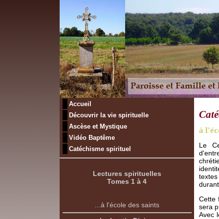
Accueil
Caté
Découvrir la vie spirituelle
Ascèse et Mystique
à l'éc
Vidéo Baptême
Le Ce
Catéchisme spirituel
d'ent
chrét
identi
Lectures spirituelles
textes
Tomes 1 à 4
durant
Cette 
...à l'école des saints
sera p
Avec l