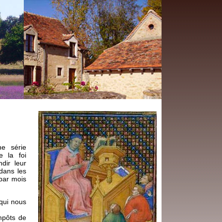
ne série
e la foi
dir leur
 dans les
 par mois
 qui nous
mpôts de