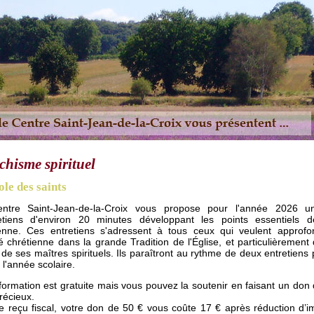
chisme spirituel
ole des saints
ntre Saint-Jean-de-la-Croix vous propose pour l'année 2026 u
retiens d'environ 20 minutes développant les points essentiels d
ienne. Ces entretiens s'adressent à tous ceux qui veulent approfon
té chrétienne dans la grande Tradition de l'Église, et particulièrement
 de ses maîtres spirituels. Ils paraîtront au rythme de deux entretiens
 l'année scolaire.
formation est gratuite mais vous pouvez la soutenir en faisant un don
récieux.
e reçu fiscal, votre don de 50 € vous coûte 17 € après réduction d’i