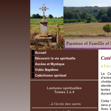
Accueil
Caté
Découvrir la vie spirituelle
Ascèse et Mystique
à l'éc
Vidéo Baptême
Le Ce
Catéchisme spirituel
d'ent
chrét
identi
Lectures spirituelles
textes
Tomes 1 à 4
durant
Cette 
...à l'école des saints
sera p
Avec l