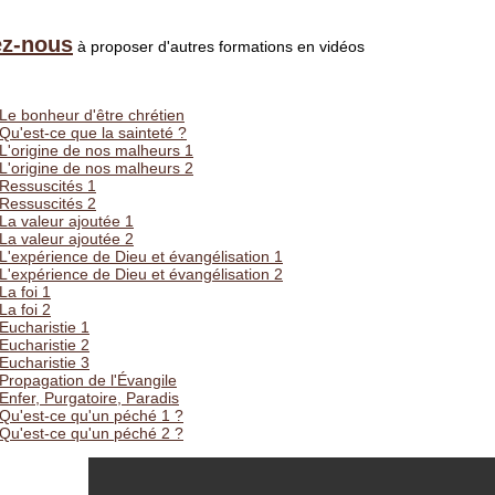
ez-nous
à proposer d'autres formations en vidéos
Le bonheur d'être chrétien
Qu'est-ce que la sainteté ?
L'origine de nos malheurs 1
L'origine de nos malheurs 2
Ressuscités 1
Ressuscités 2
La valeur ajoutée 1
La valeur ajoutée 2
L'expérience de Dieu et évangélisation 1
L'expérience de Dieu et évangélisation 2
La foi 1
La foi 2
Eucharistie 1
Eucharistie 2
Eucharistie 3
Propagation de l'Évangile
Enfer, Purgatoire, Paradis
Qu'est-ce qu'un péché 1 ?
Qu'est-ce qu'un péché 2 ?