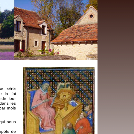
ne série
e la foi
dir leur
 dans les
 par mois
 qui nous
mpôts de