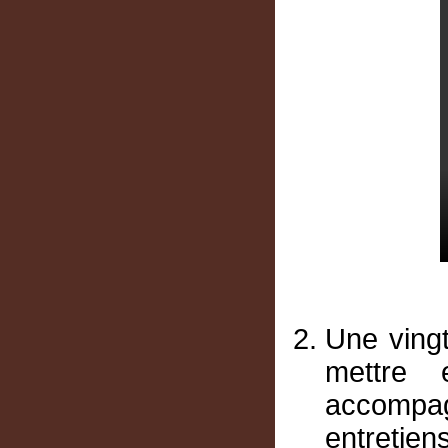
Une vingt
mettre 
accompag
entretie