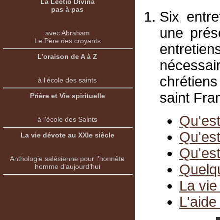
La Lectio Divina
pas à pas
Six entr
une prése
avec Abraham
Le Père des croyants
entretie
L’oraison de A à Z
nécessai
chrétiens
à l’école des saints
saint Fra
Prière et Vie spirituelle
Qu'est
à l'école des Saints
Qu'est
La vie dévote au XXIe siècle
Qu'est
Anthologie salésienne pour l’honnête
Quelqu
homme d’aujourd’hui
La vie
L'aide 